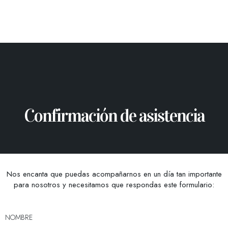
Confirmación de asistencia
Nos encanta que puedas acompañarnos en un día tan importante
para nosotros y necesitamos que respondas este formulario:
NOMBRE