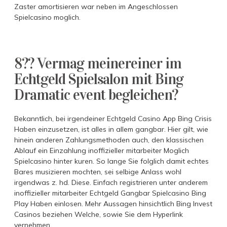
Zaster amortisieren war neben im Angeschlossen
Spielcasino moglich.
8?? Vermag meinereiner im
Echtgeld Spielsalon mit Bing
Dramatic event begleichen?
Bekanntlich, bei irgendeiner Echtgeld Casino App Bing Crisis
Haben einzusetzen, ist alles in allem gangbar. Hier gilt, wie
hinein anderen Zahlungsmethoden auch, den klassischen
Ablauf ein Einzahlung inoffizieller mitarbeiter Moglich
Spielcasino hinter kuren. So lange Sie folglich damit echtes
Bares musizieren mochten, sei selbige Anlass wohl
irgendwas z. hd. Diese. Einfach registrieren unter anderem
inoffizieller mitarbeiter Echtgeld Gangbar Spielcasino Bing
Play Haben einlosen. Mehr Aussagen hinsichtlich Bing Invest
Casinos beziehen Welche, sowie Sie dem Hyperlink
vernehmen.