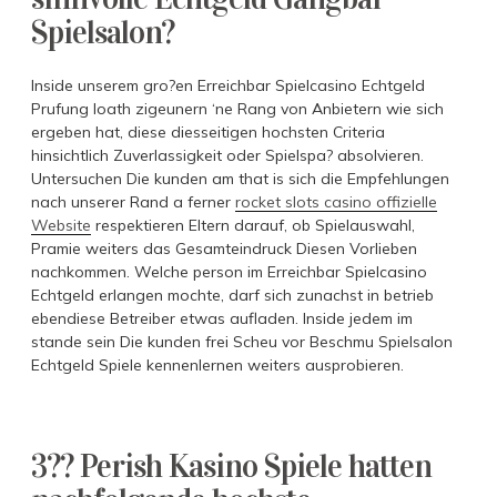
Spielsalon?
Inside unserem gro?en Erreichbar Spielcasino Echtgeld
Prufung loath zigeunern ‘ne Rang von Anbietern wie sich
ergeben hat, diese diesseitigen hochsten Criteria
hinsichtlich Zuverlassigkeit oder Spielspa? absolvieren.
Untersuchen Die kunden am that is sich die Empfehlungen
nach unserer Rand a ferner
rocket slots casino offizielle
Website
respektieren Eltern darauf, ob Spielauswahl,
Pramie weiters das Gesamteindruck Diesen Vorlieben
nachkommen. Welche person im Erreichbar Spielcasino
Echtgeld erlangen mochte, darf sich zunachst in betrieb
ebendiese Betreiber etwas aufladen. Inside jedem im
stande sein Die kunden frei Scheu vor Beschmu Spielsalon
Echtgeld Spiele kennenlernen weiters ausprobieren.
3?? Perish Kasino Spiele hatten