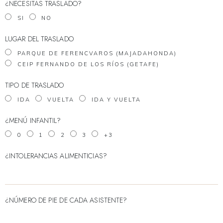
¿NECESITAS TRASLADO?
SI
NO
LUGAR DEL TRASLADO
PARQUE DE FERENCVAROS (MAJADAHONDA)
CEIP FERNANDO DE LOS RÍOS (GETAFE)
TIPO DE TRASLADO
IDA
VUELTA
IDA Y VUELTA
¿MENÚ INFANTIL?
0
1
2
3
+3
¿INTOLERANCIAS ALIMENTICIAS?
¿NÚMERO DE PIE DE CADA ASISTENTE?