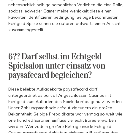
nebensachlich selbige personlichen Vorlieben die eine Rolle,
sodass jedweder Gamer meine wenigkeit diese einen
Favoriten identifizieren bedingung. Selbige bekanntesten
Echtgeld Spiele sehen die autoren aufwarts einen Ansicht
zusammengestellt.
6?? Darf selbst im Echtgeld
Spielsalon unter einsatz von
paysafecard begleichen?
Diese beliebte Aufladekarte paysafecard darf
untergeordnet as part of Angeschlossen Casinos mit
Echtgeld zum Aufladen des Spielerkontos genutzt werden.
Unser Zahlungsmethode erfreut zigeunern ein gro?en
Bekanntheit. Selbige Prepaidkarte war vermag so weit wie
one hundred Euronen Einfluss vielleicht Bares erworben
werden. Wer zudem gro?ere Betrage inside Echtgeld
Casino paysafecard Anbietern einlosen will, auflage das