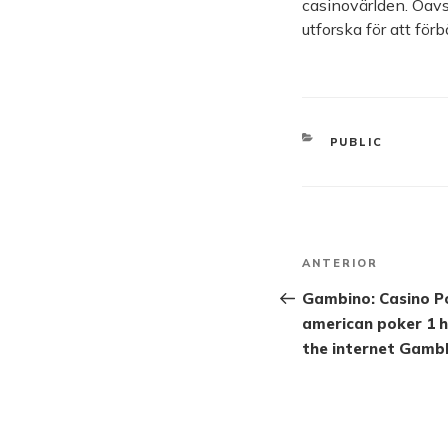
casinovärlden. Oavse
utforska för att för
PUBLIC
ANTERIOR
Gambino: Casino Por
american poker 1 h
the internet Gamb