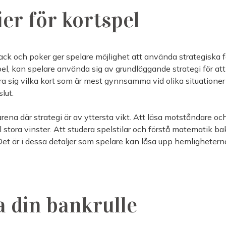
ier för kortspel
ack och poker ger spelare möjlighet att använda strategiska fä
mpel, kan spelare använda sig av grundläggande strategi för at
ära sig vilka kort som är mest gynnsamma vid olika situationer
lut.
ena där strategi är av yttersta vikt. Att läsa motståndare och 
till stora vinster. Att studera spelstilar och förstå matematik
t. Det är i dessa detaljer som spelare kan låsa upp hemlighete
 din bankrulle