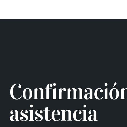
Confirmación
asistencia