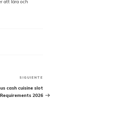
r att lära och
SIGUIENTE
us cash cuisine slot
 Requirements 2026