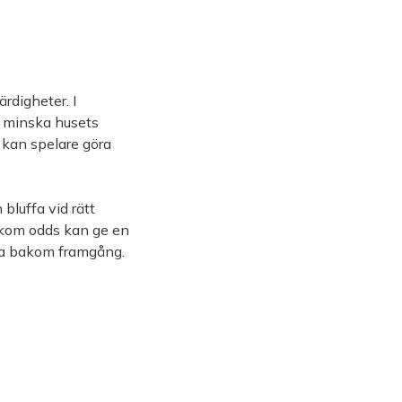
rdigheter. I
t minska husets
 kan spelare göra
bluffa vid rätt
 bakom odds kan ge en
rna bakom framgång.