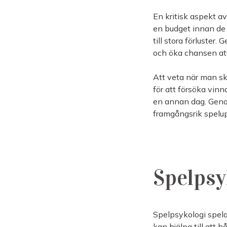
En kritisk aspekt av
en budget innan de b
till stora förluster
och öka chansen at
Att veta när man sk
för att försöka vinn
en annan dag. Geno
framgångsrik spelup
Spelpsy
Spelpsykologi spelar
kan hjälpa till att 