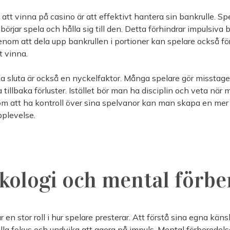
 att vinna på casino är att effektivt hantera sin bankrulle. Sp
örjar spela och hålla sig till den. Detta förhindrar impulsiva
. Genom att dela upp bankrullen i portioner kan spelare också fö
t vinna.
a sluta är också en nyckelfaktor. Många spelare gör misstaget
a tillbaka förluster. Istället bör man ha disciplin och veta nä
m att ha kontroll över sina spelvanor kan man skapa en mer 
plevelse.
kologi och mental förbe
 en stor roll i hur spelare presterar. Att förstå sina egna käns
hålla fokus och undvika att agera på impuls. Mental förberedelse