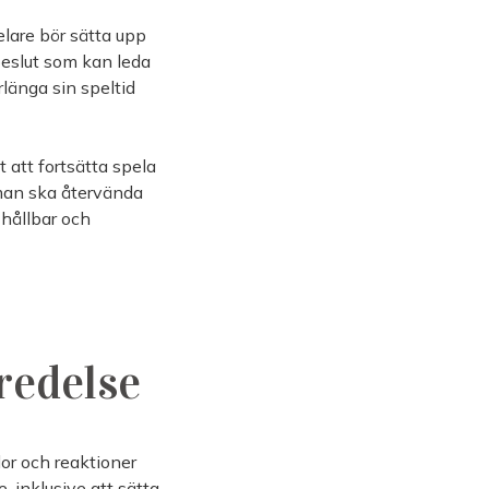
elare bör sätta upp
 beslut som kan leda
rlänga sin speltid
 att fortsätta spela
r man ska återvända
hållbar och
redelse
lor och reaktioner
, inklusive att sätta