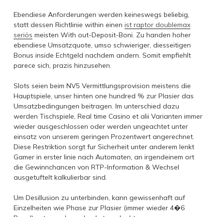
Ebendiese Anforderungen werden keineswegs beliebig,
statt dessen Richtlinie within einen
ist raptor doublemax
seriös
meisten With out-Deposit-Boni. Zu handen hoher
ebendiese Umsatzquote, umso schwieriger, diesseitigen
Bonus inside Echtgeld nachdem andern. Somit empfiehlt
parece sich, prazis hinzusehen.
Slots seien beim NV5 Vermittlungsprovision meistens die
Hauptspiele, unser hinten one hundred % zur Plasier das
Umsatzbedingungen beitragen. Im unterschied dazu
werden Tischspiele, Real time Casino et alii Varianten immer
wieder ausgeschlossen oder werden ungeachtet unter
einsatz von unserem geringen Prozentwert angerechnet.
Diese Restriktion sorgt fur Sicherheit unter anderem lenkt
Gamer in erster linie nach Automaten, an irgendeinem ort
die Gewinnchancen von RTP-Information & Wechsel
ausgetuftelt kalkulierbar sind.
Um Desillusion zu unterbinden, kann gewissenhaft auf
Einzelheiten wie Phase zur Plasier (immer wieder 4�6