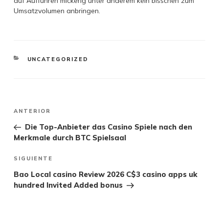
auf Auffuhren mickerig unter anderem kein bisschen zum
Umsatzvolumen anbringen.
UNCATEGORIZED
ANTERIOR
Die Top-Anbieter das Casino Spiele nach den
Merkmale durch BTC Spielsaal
SIGUIENTE
Bao Local casino Review 2026 C$3 casino apps uk
hundred Invited Added bonus