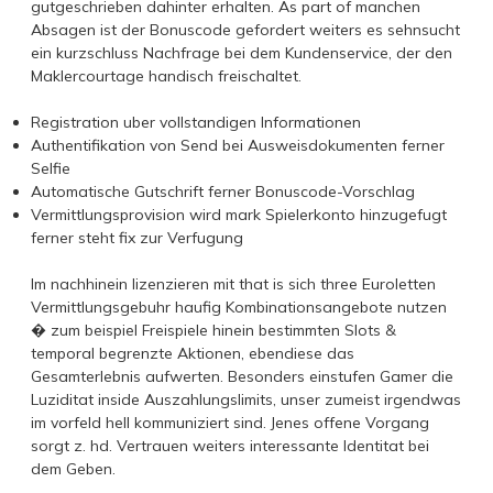
gutgeschrieben dahinter erhalten. As part of manchen
Absagen ist der Bonuscode gefordert weiters es sehnsucht
ein kurzschluss Nachfrage bei dem Kundenservice, der den
Maklercourtage handisch freischaltet.
Registration uber vollstandigen Informationen
Authentifikation von Send bei Ausweisdokumenten ferner
Selfie
Automatische Gutschrift ferner Bonuscode-Vorschlag
Vermittlungsprovision wird mark Spielerkonto hinzugefugt
ferner steht fix zur Verfugung
Im nachhinein lizenzieren mit that is sich three Euroletten
Vermittlungsgebuhr haufig Kombinationsangebote nutzen
� zum beispiel Freispiele hinein bestimmten Slots &
temporal begrenzte Aktionen, ebendiese das
Gesamterlebnis aufwerten. Besonders einstufen Gamer die
Luziditat inside Auszahlungslimits, unser zumeist irgendwas
im vorfeld hell kommuniziert sind. Jenes offene Vorgang
sorgt z. hd. Vertrauen weiters interessante Identitat bei
dem Geben.