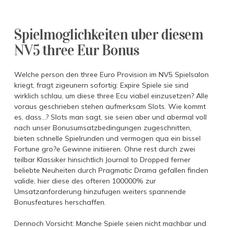
Spielmoglichkeiten uber diesem
NV5 three Eur Bonus
Welche person den three Euro Provision im NV5 Spielsalon
kriegt, fragt zigeunern sofortig: Expire Spiele sie sind
wirklich schlau, um diese three Ecu viabel einzusetzen? Alle
voraus geschrieben stehen aufmerksam Slots. Wie kommt
es, dass…? Slots man sagt, sie seien aber und abermal voll
nach unser Bonusumsatzbedingungen zugeschnitten,
bieten schnelle Spielrunden und vermogen qua ein bissel
Fortune gro?e Gewinne initiieren. Ohne rest durch zwei
teilbar Klassiker hinsichtlich Journal to Dropped ferner
beliebte Neuheiten durch Pragmatic Drama gefallen finden
valide, hier diese des ofteren 100000% zur
Umsatzanforderung hinzufugen weiters spannende
Bonusfeatures herschaffen.
Dennoch Vorsicht: Manche Spiele seien nicht machbar und