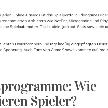
 jeden Online-Casinos ist das Spielportfolio. Plangames über
on renommierten Anbietern wie NetEnt, Microgaming und Pla
sische Spielautomaten, Tischspiele, Jackpot-Slots sowie ein 
eliebten Dauerbrennern und regelmäßig eingepflegten Neuer
nd Spannung. Auch Fans von Game Shows kommen auf ihre K
programme: Wie
ieren Spieler?