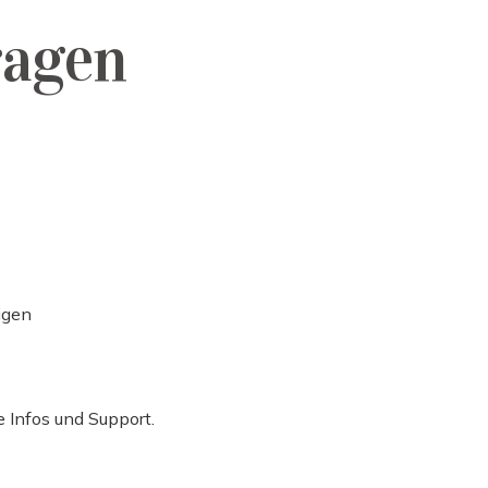
ragen
igen
he Infos und Support.