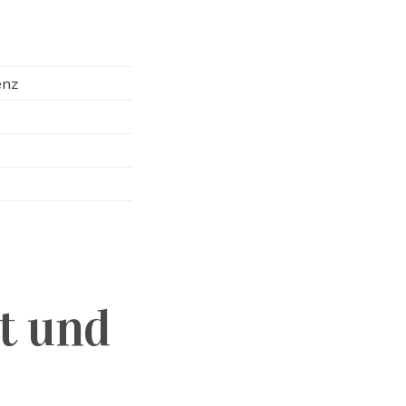
enz
lt und