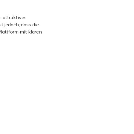
 attraktives
t jedoch, dass die
lattform mit klaren