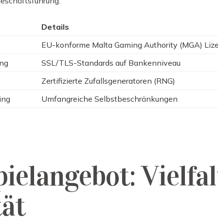
Geschäftsführung.
t
Details
EU-konforme Malta Gaming Authority (MGA) Liz
ung
SSL/TLS-Standards auf Bankenniveau
Zertifizierte Zufallsgeneratoren (RNG)
ing
Umfangreiche Selbstbeschränkungen
ielangebot: Vielfa
tät