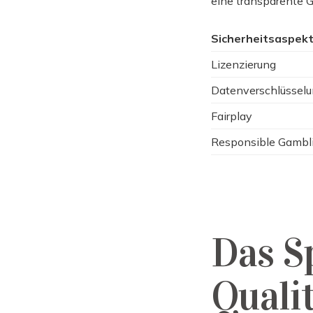
eine transparente 
Sicherheitsaspek
Lizenzierung
Datenverschlüssel
Fairplay
Responsible Gambl
Das Sp
Quali