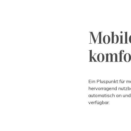
Mobile
komfo
Ein Pluspunkt für m
hervorragend nutzba
automatisch an und 
verfügbar.