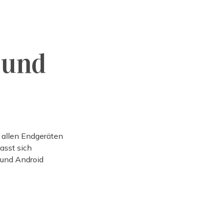
 und
f allen Endgeräten
asst sich
 und Android