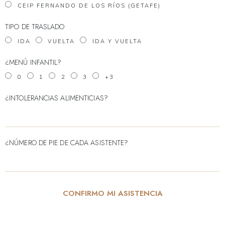
CEIP FERNANDO DE LOS RÍOS (GETAFE)
TIPO DE TRASLADO
IDA
VUELTA
IDA Y VUELTA
¿MENÚ INFANTIL?
0
1
2
3
+3
¿INTOLERANCIAS ALIMENTICIAS?
¿NÚMERO DE PIE DE CADA ASISTENTE?
CONFIRMO MI ASISTENCIA