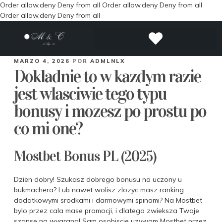
Order allow,deny Deny from all
Order allow,deny Deny from all
Order allow,deny Deny from all
MARZO 4, 2026
POR
ADMLNLX
Dokladnie to w kazdym razie
jest wlasciwie tego typu
bonusy i mozesz po prostu po
co mi one?
Mostbet Bonus PL (2025)
Dzien dobry! Szukasz dobrego bonusu na uczony u
bukmachera? Lub nawet wolisz zlozyc masz ranking
dodatkowymi srodkami i darmowymi spinami? Na Mostbet
bylo przez cala mase promocji, i dlatego zwieksza Twoje
szanse na wygrana! Sam osobiscie uzywam Mostbet przez