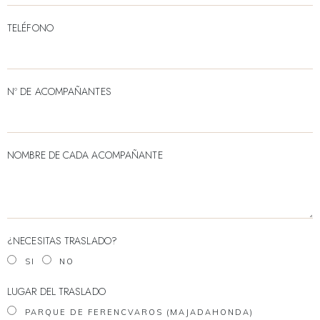
TELÉFONO
Nº DE ACOMPAÑANTES
NOMBRE DE CADA ACOMPAÑANTE
¿NECESITAS TRASLADO?
SI
NO
LUGAR DEL TRASLADO
PARQUE DE FERENCVAROS (MAJADAHONDA)