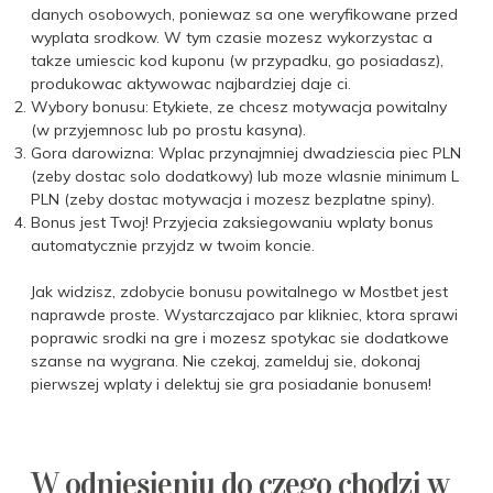
danych osobowych, poniewaz sa one weryfikowane przed
wyplata srodkow. W tym czasie mozesz wykorzystac a
takze umiescic kod kuponu (w przypadku, go posiadasz),
produkowac aktywowac najbardziej daje ci.
Wybory bonusu: Etykiete, ze chcesz motywacja powitalny
(w przyjemnosc lub po prostu kasyna).
Gora darowizna: Wplac przynajmniej dwadziescia piec PLN
(zeby dostac solo dodatkowy) lub moze wlasnie minimum L
PLN (zeby dostac motywacja i mozesz bezplatne spiny).
Bonus jest Twoj! Przyjecia zaksiegowaniu wplaty bonus
automatycznie przyjdz w twoim koncie.
Jak widzisz, zdobycie bonusu powitalnego w Mostbet jest
naprawde proste. Wystarczajaco par klikniec, ktora sprawi
poprawic srodki na gre i mozesz spotykac sie dodatkowe
szanse na wygrana. Nie czekaj, zamelduj sie, dokonaj
pierwszej wplaty i delektuj sie gra posiadanie bonusem!
W odniesieniu do czego chodzi w