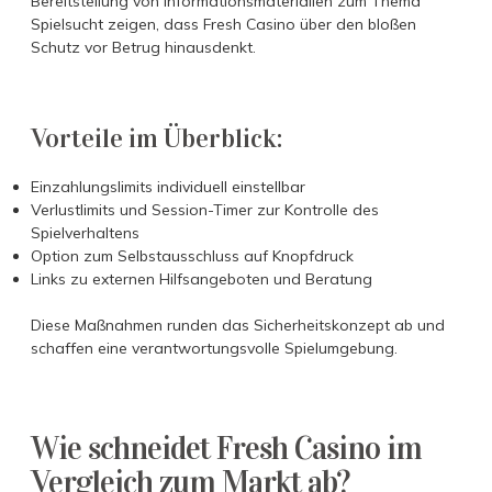
Bereitstellung von Informationsmaterialien zum Thema
Spielsucht zeigen, dass Fresh Casino über den bloßen
Schutz vor Betrug hinausdenkt.
Vorteile im Überblick:
Einzahlungslimits individuell einstellbar
Verlustlimits und Session-Timer zur Kontrolle des
Spielverhaltens
Option zum Selbstausschluss auf Knopfdruck
Links zu externen Hilfsangeboten und Beratung
Diese Maßnahmen runden das Sicherheitskonzept ab und
schaffen eine verantwortungsvolle Spielumgebung.
Wie schneidet Fresh Casino im
Vergleich zum Markt ab?