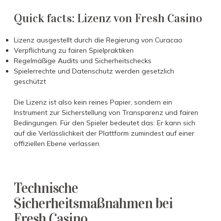
Quick facts: Lizenz von Fresh Casino
Lizenz ausgestellt durch die Regierung von Curacao
Verpflichtung zu fairen Spielpraktiken
Regelmäßige Audits und Sicherheitschecks
Spielerrechte und Datenschutz werden gesetzlich
geschützt
Die Lizenz ist also kein reines Papier, sondern ein
Instrument zur Sicherstellung von Transparenz und fairen
Bedingungen. Für den Spieler bedeutet das: Er kann sich
auf die Verlässlichkeit der Plattform zumindest auf einer
offiziellen Ebene verlassen.
Technische
Sicherheitsmaßnahmen bei
Fresh Casino