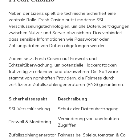
Neben der Lizenz spielt die technische Sicherheit eine
zentrale Rolle. Fresh Casino nutzt moderne SSL-
Verschlüsselungstechnologien, um alle Datenübertragungen
zwischen Nutzer und Server abzusichern. Das verhindert,
dass sensible Informationen wie Passwörter oder
Zahlungsdaten von Dritten abgefangen werden.
Zudem setzt Fresh Casino auf Firewalls und
Echtzeitüberwachung, um potenzielle Hackerattacken
frühzeitig zu erkennen und abzuwehren. Die Software
stammt von namhaften Providern, die Fairness durch
zertifizierte Zufallszahlengeneratoren (RNG) garantieren.
Sicherheitsaspekt
Beschreibung
SSL-Verschlüsselung
Schutz der Datenübertragung
Verhinderung von unerlaubten
Firewall & Monitoring
Zugriffen
Zufallszahlengenerator
Fairness bei Spielautomaten & Co.