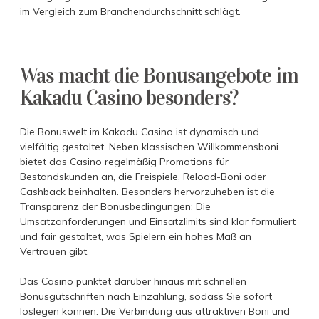
im Vergleich zum Branchendurchschnitt schlägt.
Was macht die Bonusangebote im
Kakadu Casino besonders?
Die Bonuswelt im Kakadu Casino ist dynamisch und
vielfältig gestaltet. Neben klassischen Willkommensboni
bietet das Casino regelmäßig Promotions für
Bestandskunden an, die Freispiele, Reload-Boni oder
Cashback beinhalten. Besonders hervorzuheben ist die
Transparenz der Bonusbedingungen: Die
Umsatzanforderungen und Einsatzlimits sind klar formuliert
und fair gestaltet, was Spielern ein hohes Maß an
Vertrauen gibt.
Das Casino punktet darüber hinaus mit schnellen
Bonusgutschriften nach Einzahlung, sodass Sie sofort
loslegen können. Die Verbindung aus attraktiven Boni und