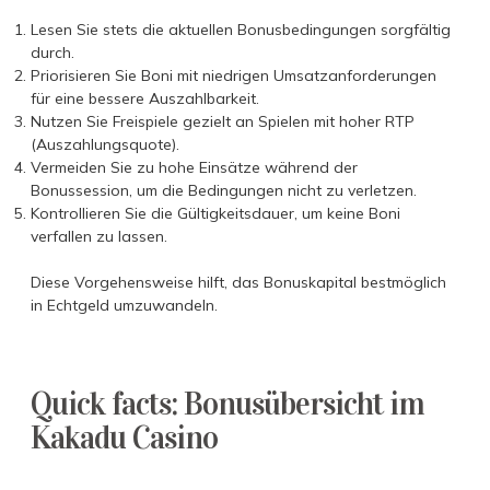
Lesen Sie stets die aktuellen Bonusbedingungen sorgfältig
durch.
Priorisieren Sie Boni mit niedrigen Umsatzanforderungen
für eine bessere Auszahlbarkeit.
Nutzen Sie Freispiele gezielt an Spielen mit hoher RTP
(Auszahlungsquote).
Vermeiden Sie zu hohe Einsätze während der
Bonussession, um die Bedingungen nicht zu verletzen.
Kontrollieren Sie die Gültigkeitsdauer, um keine Boni
verfallen zu lassen.
Diese Vorgehensweise hilft, das Bonuskapital bestmöglich
in Echtgeld umzuwandeln.
Quick facts: Bonusübersicht im
Kakadu Casino