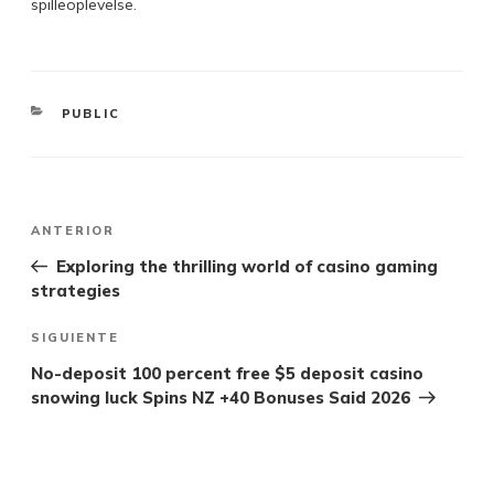
spilleoplevelse.
PUBLIC
ANTERIOR
Exploring the thrilling world of casino gaming
strategies
SIGUIENTE
No-deposit 100 percent free $5 deposit casino
snowing luck Spins NZ +40 Bonuses Said 2026