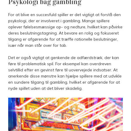
Psykologi bag gambling
For at blive en succesfuld spiller er det vigtigt at forstå den
psykologi, der er involveret i gambling. Mange spillere
oplever følelsesmæssige op- og nedture, hvilket kan påvirke
deres beslutningstagning. At bevare en rolig og fokuseret
tilgang er afgørende for at træffe rationelle beslutninger,
især når man står over for tab.
Det er også vigtigt at genkende de adfærdstræk, der kan
føre til problematisk spil. For eksempel kan overdreven
selvtillid efter en gevinst føre til uovervejede indsatser. At
anerkende disse mønstre kan hjælpe spillere med at udvikle
en sundere tilgang til gambling, hvilket er afgørende for at
nyde spillet uden at det bliver skadelig.