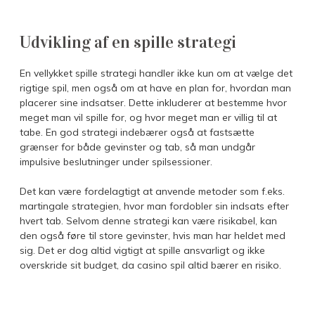
Udvikling af en spille strategi
En vellykket spille strategi handler ikke kun om at vælge det
rigtige spil, men også om at have en plan for, hvordan man
placerer sine indsatser. Dette inkluderer at bestemme hvor
meget man vil spille for, og hvor meget man er villig til at
tabe. En god strategi indebærer også at fastsætte
grænser for både gevinster og tab, så man undgår
impulsive beslutninger under spilsessioner.
Det kan være fordelagtigt at anvende metoder som f.eks.
martingale strategien, hvor man fordobler sin indsats efter
hvert tab. Selvom denne strategi kan være risikabel, kan
den også føre til store gevinster, hvis man har heldet med
sig. Det er dog altid vigtigt at spille ansvarligt og ikke
overskride sit budget, da casino spil altid bærer en risiko.