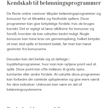
Kendskab til belønningsprogrammer
De fleste online casinoer tilbyder belønningsprogrammer og
bonusser for at tiltrække og fastholde spillere. Disse
programmer kan give betydelige fordele, hvis de bruges
korrekt. Det er vigtigt at læse vilkårene for bonusser og
forstå, hvordan de kan udnyttes bedst muligt. Nogle
bonusser kan have krav om gennemspilning, hvilket betyder,
at man skal spille et bestemt beløb, før man kan hæve
gevinster fra bonusserne.
Desuden kan det betale sig at deltage i
loyalitetsprogrammer, hvor man kan optjene point ved at
spille. Disse point kan ofte indløses til gratis spins,
kontanter eller andre fordele. At udnytte disse programmer
kan forbedre din samlede spiloplevelse og give mere værdi
for dine indsatser. Unknown kan være en del af
belønningssystemerne.