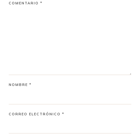
COMENTARIO
*
NOMBRE
*
CORREO ELECTRÓNICO
*