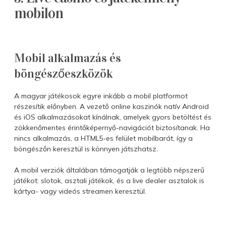
mobilon
Mobil alkalmazás és
böngészőeszközök
A magyar játékosok egyre inkább a mobil platformot
részesítik előnyben. A vezető online kaszinók natív Android
és iOS alkalmazásokat kínálnak, amelyek gyors betöltést és
zökkenőmentes érintőképernyő-navigációt biztosítanak. Ha
nincs alkalmazás, a HTML5‑es felület mobilbarát, így a
böngészőn keresztül is könnyen játszhatsz.
A mobil verziók általában támogatják a legtöbb népszerű
játékot: slotok, asztali játékok, és a live dealer asztalok is
kártya- vagy videós streamen keresztül.