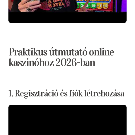
Praktikus útmutató online
kaszinóhoz 2026-ban
1. Regisztráció és fiók létrehozása