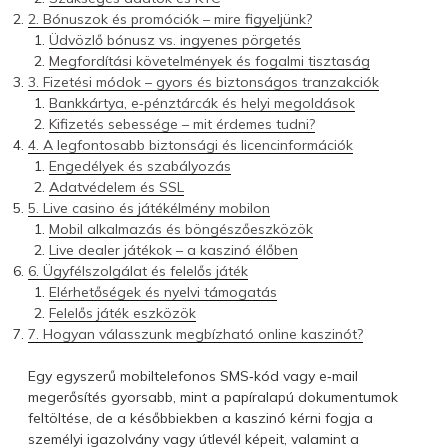
2. Bónuszok és promóciók – mire figyeljünk?
Üdvözlő bónusz vs. ingyenes pörgetés
Megfordítási követelmények és fogalmi tisztaság
3. Fizetési módok – gyors és biztonságos tranzakciók
Bankkártya, e‑pénztárcák és helyi megoldások
Kifizetés sebessége – mit érdemes tudni?
4. A legfontosabb biztonsági és licencinformációk
Engedélyek és szabályozás
Adatvédelem és SSL
5. Live casino és játékélmény mobilon
Mobil alkalmazás és böngészőeszközök
Live dealer játékok – a kaszinó élőben
6. Ügyfélszolgálat és felelős játék
Elérhetőségek és nyelvi támogatás
Felelős játék eszközök
7. Hogyan válasszunk megbízható online kaszinót?
Egy egyszerű mobiltelefonos SMS‑kód vagy e‑mail
megerősítés gyorsabb, mint a papíralapú dokumentumok
feltöltése, de a későbbiekben a kaszinó kérni fogja a
személyi igazolvány vagy útlevél képeit, valamint a