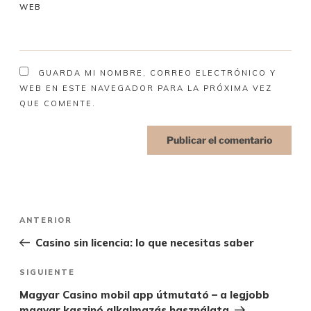
WEB
GUARDA MI NOMBRE, CORREO ELECTRÓNICO Y
WEB EN ESTE NAVEGADOR PARA LA PRÓXIMA VEZ
QUE COMENTE.
ANTERIOR
Casino sin licencia: lo que necesitas saber
SIGUIENTE
Magyar Casino mobil app útmutató – a legjobb
magyar kaszinó alkalmazás használata