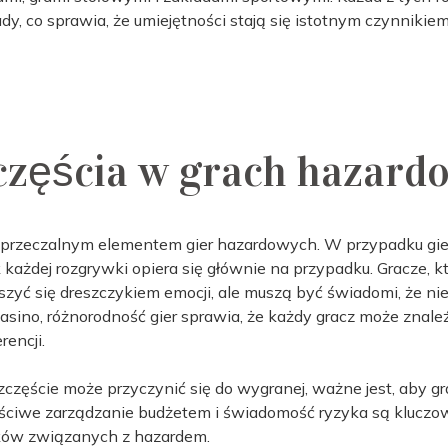
dy, co sprawia, że umiejętności stają się istotnym czynnik
częścia w grach hazard
zaprzeczalnym elementem gier hazardowych. W przypadku gie
 każdej rozgrywki opiera się głównie na przypadku. Gracze, kt
szyć się dreszczykiem emocji, ale muszą być świadomi, że nie
ino, różnorodność gier sprawia, że każdy gracz może znaleźć
rencji.
zczęście może przyczynić się do wygranej, ważne jest, aby gr
aściwe zarządzanie budżetem i świadomość ryzyka są kluczo
ów związanych z hazardem.