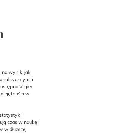
h
 na wynik, jak
analitycznymi i
ostępność gier
miejętności w
statystyk i
ują czas w naukę i
w w dłuższej