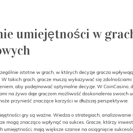
ie umiejętności w grac
owych
zególnie istotne w grach, w których decyzje gracza wpływają
. W takich grach, gracze muszą wykazywać się zdolnościami 
eniem, aby podejmować optymalne decyzje. W CoinCasino, d
rami na żywo daje graczom możliwość doskonalenia swoich u
może przynieść znaczące korzyści w dłuższej perspektywie.
iejętności gry są ważne. Wiedza o strategiach, analizowanie 
ze mogą znacząco wpłynąć na sukces. Gracze, którzy inwest
h umiejętności, mają większe szanse na osiągnięcie sukcesó