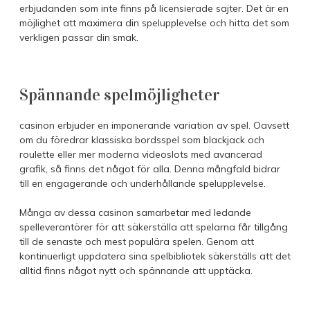
erbjudanden som inte finns på licensierade sajter. Det är en
möjlighet att maximera din spelupplevelse och hitta det som
verkligen passar din smak.
Spännande spelmöjligheter
casinon erbjuder en imponerande variation av spel. Oavsett
om du föredrar klassiska bordsspel som blackjack och
roulette eller mer moderna videoslots med avancerad
grafik, så finns det något för alla. Denna mångfald bidrar
till en engagerande och underhållande spelupplevelse.
Många av dessa casinon samarbetar med ledande
spelleverantörer för att säkerställa att spelarna får tillgång
till de senaste och mest populära spelen. Genom att
kontinuerligt uppdatera sina spelbibliotek säkerställs att det
alltid finns något nytt och spännande att upptäcka.