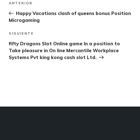
ANTERIOR
Happy Vacations clash of queens bonus Position
Microgaming
SIGUIENTE
fifty Dragons Slot Online game In a position to
Take pleasure in On line Mercantile Workplace
Systems Pvt king kong cash slot Ltd.