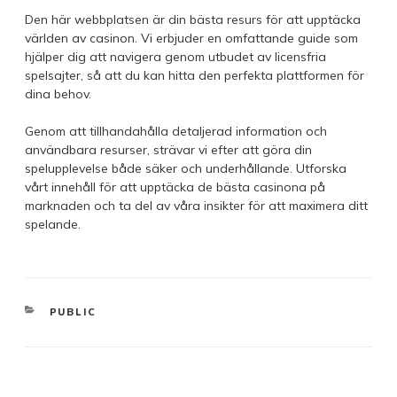
Den här webbplatsen är din bästa resurs för att upptäcka
världen av casinon. Vi erbjuder en omfattande guide som
hjälper dig att navigera genom utbudet av licensfria
spelsajter, så att du kan hitta den perfekta plattformen för
dina behov.
Genom att tillhandahålla detaljerad information och
användbara resurser, strävar vi efter att göra din
spelupplevelse både säker och underhållande. Utforska
vårt innehåll för att upptäcka de bästa casinona på
marknaden och ta del av våra insikter för att maximera ditt
spelande.
PUBLIC