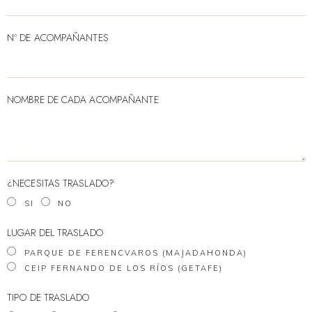
Nº DE ACOMPAÑANTES
NOMBRE DE CADA ACOMPAÑANTE
¿NECESITAS TRASLADO?
SI
NO
LUGAR DEL TRASLADO
PARQUE DE FERENCVAROS (MAJADAHONDA)
CEIP FERNANDO DE LOS RÍOS (GETAFE)
TIPO DE TRASLADO