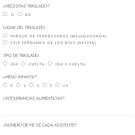
¿NECESITAS TRASLADO?
SI
NO
LUGAR DEL TRASLADO
PARQUE DE FERENCVAROS (MAJADAHONDA)
CEIP FERNANDO DE LOS RÍOS (GETAFE)
TIPO DE TRASLADO
IDA
VUELTA
IDA Y VUELTA
¿MENÚ INFANTIL?
0
1
2
3
+3
¿INTOLERANCIAS ALIMENTICIAS?
¿NÚMERO DE PIE DE CADA ASISTENTE?