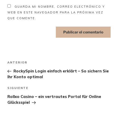
GUARDA MI NOMBRE, CORREO ELECTRÓNICO Y
WEB EN ESTE NAVEGADOR PARA LA PRÓXIMA VEZ
QUE COMENTE.
ANTERIOR
RockySpin Login einfach erklärt – So sichern Sie
Ihr Konto optimal
SIGUIENTE
Rollxo Casino – ein vertrautes Portal für Online
Glücksspiel