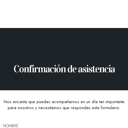
Confirmación de asistencia
Nos encanta que puedas acompañarnos en un día tan importante
para nosotros y necesitamos que respondas este formulario:
NOMBRE