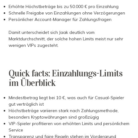
Erhöhte Höchstbeträge bis zu 50.000 € pro Einzahlung
Schnelle Freigabe von Einzahlungen ohne Verzögerungen
Persönlicher Account-Manager für Zahlungsfragen
Damit unterscheidet sich Jaak deutlich vom
Marktdurchschnitt, der solche hohen Limits meist nur sehr
wenigen VIPs zugesteht.
Quick facts: Einzahlungs-Limits
im Überblick
Mindestbetrag liegt bei 10 €, was auch für Casual-Spieler
gut verträglich ist
Höchstbeträge variieren stark nach Zahlungsmethode,
besonders Kryptowährungen sind großzügig
VIP-Spieler profitieren von erhöhten Limits und persönlichem
Service
Transparenz und faire Regeln stehen im Vordergrund