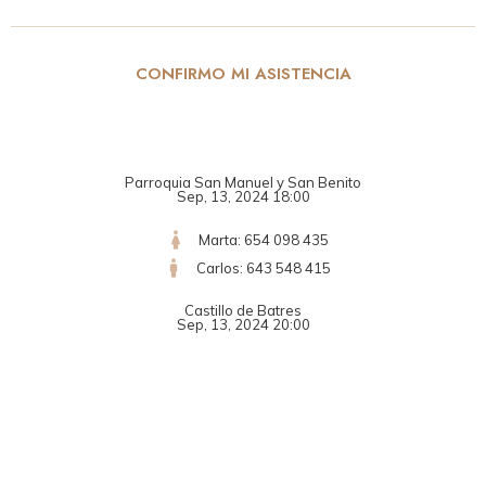
CONFIRMO MI ASISTENCIA
Parroquia San Manuel y San Benito
Sep, 13, 2024 18:00
Marta: 654 098 435
Carlos: 643 548 415
Castillo de Batres
Sep, 13, 2024 20:00