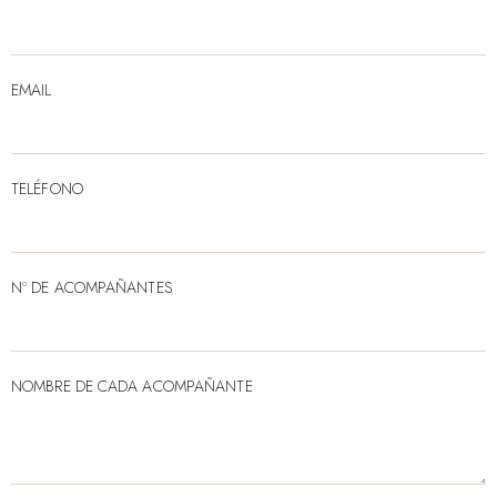
EMAIL
TELÉFONO
Nº DE ACOMPAÑANTES
NOMBRE DE CADA ACOMPAÑANTE