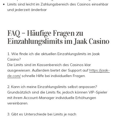
Limits sind leicht im Zahlungsbereich des Casinos einsehbar
und jederzeit änderbar
FAQ – Häufige Fragen zu
Einzahlungslimits im Jaak Casino
1. Wie finde ich die aktuellen Einzahlungslimits im Jaak
Casino?
Die Limits sind im Kassenbereich des Casinos klar
ausgewiesen. Außerdem bietet der Support auf
https://jaak-
de.com/
schnelle Hilfe bei individuellen Fragen.
2. Kann ich meine Einzahlungslimits selbst anpassen?
Grundsätzlich sind die Limits fix, jedoch können VIP-Spieler
mit ihrem Account-Manager individuelle Erhöhungen
vereinbaren.
3. Gibt es Unterschiede bei Limits je nach