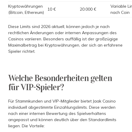
Kryptowährungen
Variable Lim
10 €
20.000 €
(Bitcoin, Ethereum)
nach Coin
Diese Limits sind 2026 aktuell, können jedoch je nach
rechtlichen Änderungen oder internen Anpassungen des
Casinos variieren. Besonders auffällig ist der großzügige
Maximalbetrag bei Kryptowährungen, der sich an erfahrene
Spieler richtet.
Welche Besonderheiten gelten
für VIP-Spieler?
Für Stammkunden und VIP-Mitglieder bietet Jaak Casino
individuell abgestimmte Einzahlungslimits. Diese werden
nach einer internen Bewertung des Spielverhaltens
angepasst und können deutlich über den Standardlimits
liegen. Die Vorteile: