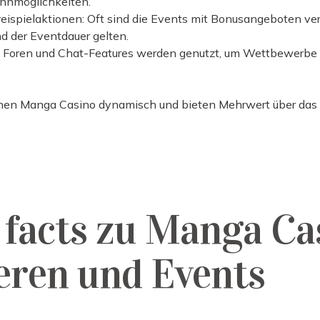
innmöglichkeiten.
eispielaktionen: Oft sind die Events mit Bonusangeboten ve
d der Eventdauer gelten.
Foren und Chat-Features werden genutzt, um Wettbewerbe i
en Manga Casino dynamisch und bieten Mehrwert über das 
 facts zu Manga Ca
eren und Events