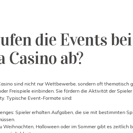
ufen die Events bei
 Casino ab?
asino sind nicht nur Wettbewerbe, sondern oft thematisch g
oder Freispiele einbinden. Sie fördern die Aktivität der Spiele
y. Typische Event-Formate sind:
nges: Spieler erhalten Aufgaben, die sie mit bestimmten Sp
müssen.
Zu Weihnachten, Halloween oder im Sommer gibt es zeitlich 