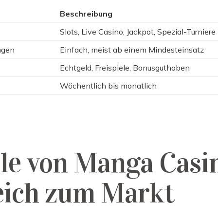
Beschreibung
Slots, Live Casino, Jackpot, Spezial-Turniere
ngen
Einfach, meist ab einem Mindesteinsatz
Echtgeld, Freispiele, Bonusguthaben
Wöchentlich bis monatlich
ile von Manga Casi
eich zum Markt