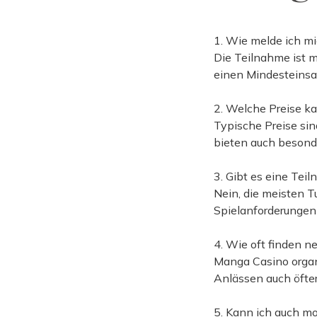
1. Wie melde ich mi
Die Teilnahme ist m
einen Mindesteinsat
2. Welche Preise k
Typische Preise si
bieten auch beson
3. Gibt es eine Tei
Nein, die meisten T
Spielanforderungen 
4. Wie oft finden ne
Manga Casino organ
Anlässen auch öfter
5. Kann ich auch m