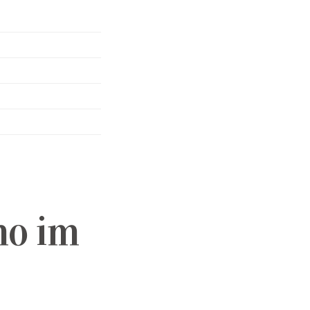
no im