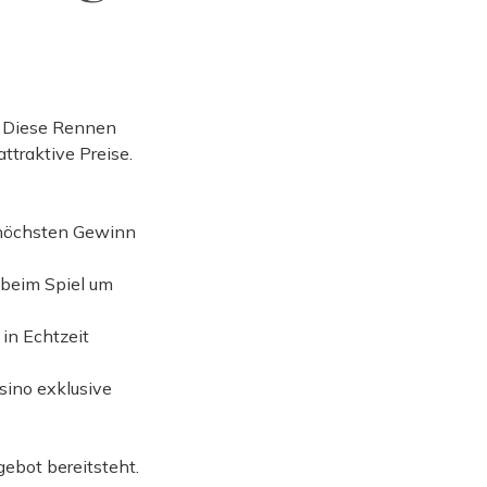
. Diese Rennen
ttraktive Preise.
n höchsten Gewinn
 beim Spiel um
 in Echtzeit
sino exklusive
gebot bereitsteht.