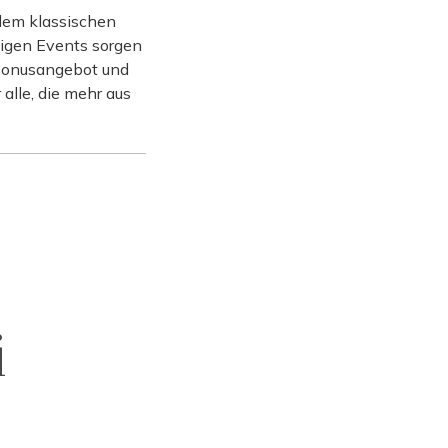
 dem klassischen
tigen Events sorgen
 Bonusangebot und
alle, die mehr aus
i