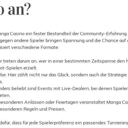
o an?
Manga Casino ein fester Bestandteil der Community-Erfahrung
 gegen andere Spieler bringen Spannung und die Chance auf a
isiert verschiedene Formate:
ler treten darum an, wer in einer bestimmten Zeitspanne de
t-Spielen erzielt.
: Hier zählt nicht nur das Glück, sondern auch die Strategie
s.
nders beliebt sind Events mit Live-Dealern, bei denen Spieler
eten.
 besonderen Anlässen oder Feiertagen veranstaltet Manga Ca
esonderen Regeln und Preisen.
 dafür, dass für jede Spielerpräferenz ein passendes Turnieran